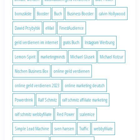
bonuskiste
Booster
Buch
Business-Booster
calvin Hollywood
Dawid Przybylski
eMail
FinestAudience
geld verdienen im internet
gratis Buch
Instagram Werbung
Lemon-Spirit
marketingminds
Michael Glusek
Michael Kotzur
Nischen Business Box
online geld verdienen
online geld verdienen 2023
online marketing deutsch
Powerdrink
Ralf Schmitz
ralf schmitz affiliate marketing
ralf schmitz webbyfiliate
Red Power
scalemize
Simple Lead Machine
sven hansen
Traffic
webbyfiliate