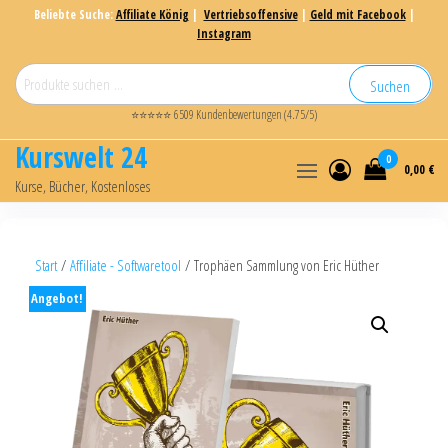
Beliebte Suche:
Affiliate König
|
Vertriebsoffensive
|
Geld mit Facebook
|
Instagram
Suchen
⭐⭐⭐⭐⭐ 6509 Kundenbewertungen (4.75/5)
Kurswelt 24
0
0,00 €
Kurse, Bücher, Kostenloses
Start
/
Affiliate - Softwaretool
/ Trophäen Sammlung von Eric Hüther
Angebot!