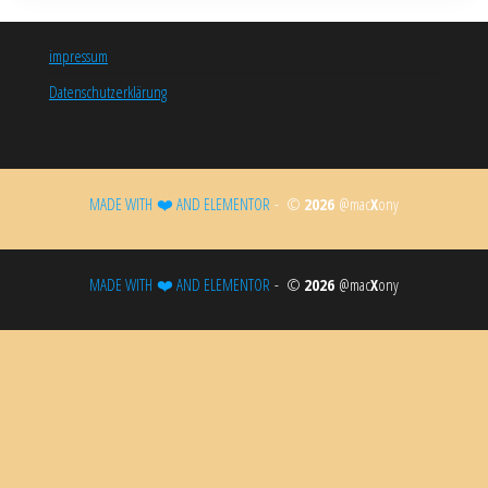
impressum
Datenschutzerklärung
MADE WITH ❤️ AND ELEMENTOR​
- ©
2026
@mac
X
ony
MADE WITH ❤️ AND ELEMENTOR​
- ©
2026
@mac
X
ony