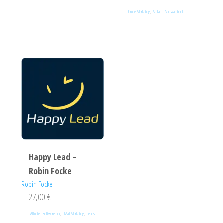
,
Online Marketing
Affiliate - Softwaretool
Happy Lead –
Robin Focke
Robin Focke
27,00
€
,
,
Affiliate - Softwaretool
eMail Marketing
Leads