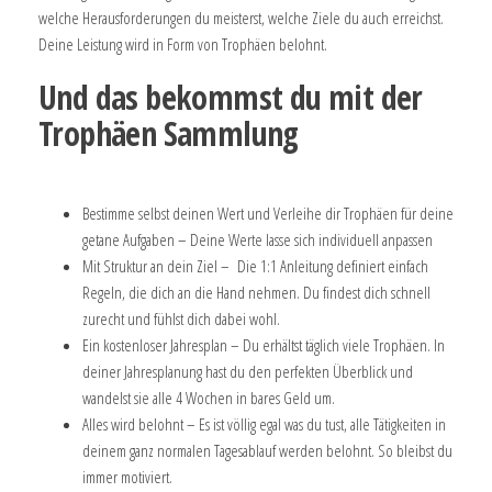
welche Herausforderungen du meisterst, welche Ziele du auch erreichst.
Deine Leistung wird in Form von Trophäen belohnt.
Und das bekommst du mit der
Trophäen Sammlung
Bestimme selbst deinen Wert und Verleihe dir Trophäen für deine
getane Aufgaben – Deine Werte lasse sich individuell anpassen
Mit Struktur an dein Ziel – Die 1:1 Anleitung definiert einfach
Regeln, die dich an die Hand nehmen. Du findest dich schnell
zurecht und fühlst dich dabei wohl.
Ein kostenloser Jahresplan – Du erhältst täglich viele Trophäen. In
deiner Jahresplanung hast du den perfekten Überblick und
wandelst sie alle 4 Wochen in bares Geld um.
Alles wird belohnt – Es ist völlig egal was du tust, alle Tätigkeiten in
deinem ganz normalen Tagesablauf werden belohnt. So bleibst du
immer motiviert.