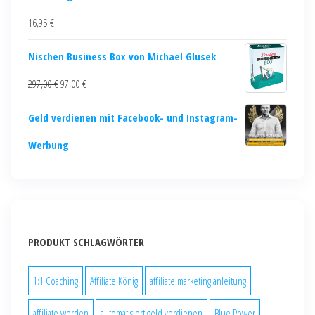
16,95
€
Nischen Business Box von Michael Glusek
297,00
€
97,00
€
Geld verdienen mit Facebook- und Instagram-
Werbung
PRODUKT SCHLAGWÖRTER
1:1 Coaching
Affiliate König
affiliate marketing anleitung
affiliate werden
automatisiert geld verdienen
Blue Power