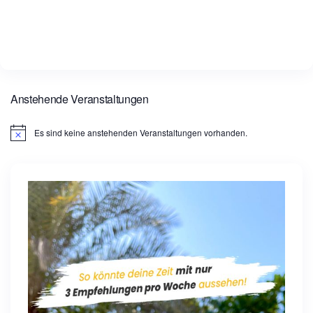
Anstehende Veranstaltungen
Es sind keine anstehenden Veranstaltungen vorhanden.
H
i
n
w
e
i
s