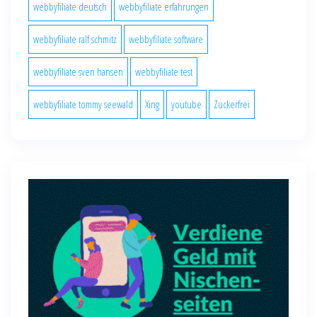
webbyfiliate deutsch
webbyfiliate erfahrungen
webbyfiliate ralf schmitz
webbyfiliate software
webbyfiliate sven hansen
webbyfiliate test
webbyfiliate tommy seewald
Xing
youtube
Zuckerfrei