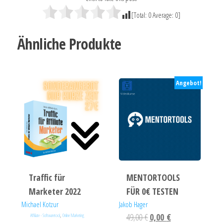
[Total:
0
Average:
0
]
Ähnliche Produkte
Angebot!
Traffic für
MENTORTOOLS
Marketer 2022
FÜR 0€ TESTEN
Michael Kotzur
Jakob Hager
,
49,00
€
0,00
€
Affiliate - Softwaretool
Online Marketing