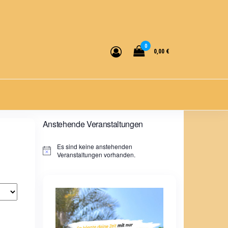
0
0,00 €
Anstehende Veranstaltungen
Es sind keine anstehenden
H
Veranstaltungen vorhanden.
i
n
w
e
i
s