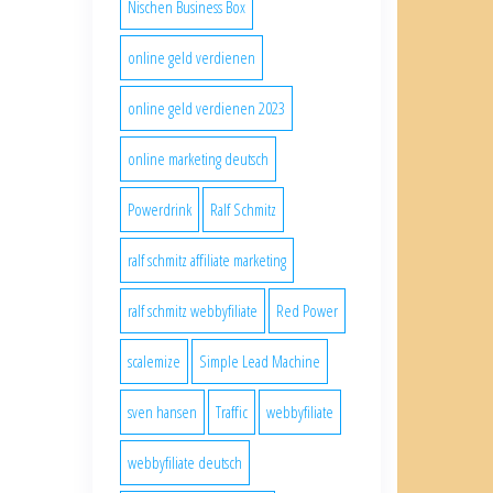
Nischen Business Box
online geld verdienen
online geld verdienen 2023
online marketing deutsch
Powerdrink
Ralf Schmitz
ralf schmitz affiliate marketing
ralf schmitz webbyfiliate
Red Power
scalemize
Simple Lead Machine
sven hansen
Traffic
webbyfiliate
webbyfiliate deutsch