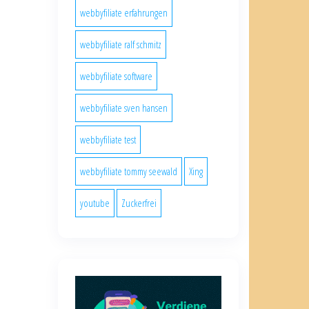
webbyfiliate erfahrungen
webbyfiliate ralf schmitz
webbyfiliate software
webbyfiliate sven hansen
webbyfiliate test
webbyfiliate tommy seewald
Xing
youtube
Zuckerfrei