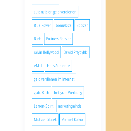
automatisiert geld verdienen
Blue Power
bonuskiste
Booster
Buch
Business-Booster
calvin Hollywood
Dawid Przybylski
eMail
FinestAudience
geld verdienen im internet
gratis Buch
Instagram Werbung
Lemon-Spirit
marketingminds
Michael Glusek
Michael Kotzur