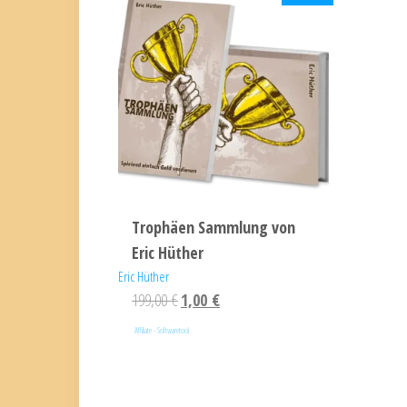
Trophäen Sammlung von
Eric Hüther
Eric Hüther
199,00
€
1,00
€
Affiliate - Softwaretool