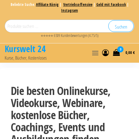
Beliebte Suche:
Affiliate König
|
Vertriebsoffensive
|
Geld mit Facebook
|
Instagram
Suchen
⭐⭐⭐⭐⭐ 6509 Kundenbewertungen (4.75/5)
Kurswelt 24
0
0,00 €
Kurse, Bücher, Kostenloses
Die besten Onlinekurse,
Videokurse, Webinare,
kostenlose Bücher,
Coachings, Events und