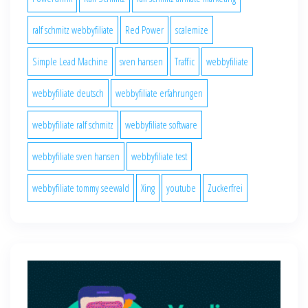
ralf schmitz webbyfiliate
Red Power
scalemize
Simple Lead Machine
sven hansen
Traffic
webbyfiliate
webbyfiliate deutsch
webbyfiliate erfahrungen
webbyfiliate ralf schmitz
webbyfiliate software
webbyfiliate sven hansen
webbyfiliate test
webbyfiliate tommy seewald
Xing
youtube
Zuckerfrei