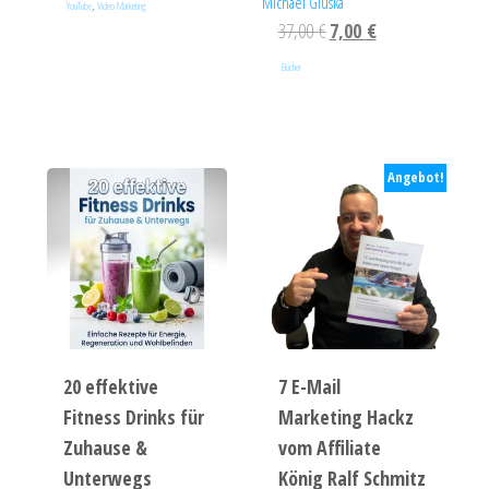
Michael Gluska
,
YouTube
Video Marketing
37,00
€
7,00
€
Bücher
Angebot!
20 effektive
7 E-Mail
Fitness Drinks für
Marketing Hackz
Zuhause &
vom Affiliate
Unterwegs
König Ralf Schmitz