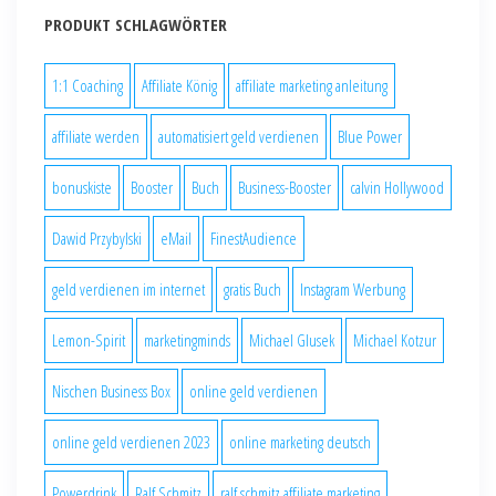
PRODUKT SCHLAGWÖRTER
1:1 Coaching
Affiliate König
affiliate marketing anleitung
affiliate werden
automatisiert geld verdienen
Blue Power
bonuskiste
Booster
Buch
Business-Booster
calvin Hollywood
Dawid Przybylski
eMail
FinestAudience
geld verdienen im internet
gratis Buch
Instagram Werbung
Lemon-Spirit
marketingminds
Michael Glusek
Michael Kotzur
Nischen Business Box
online geld verdienen
online geld verdienen 2023
online marketing deutsch
Powerdrink
Ralf Schmitz
ralf schmitz affiliate marketing