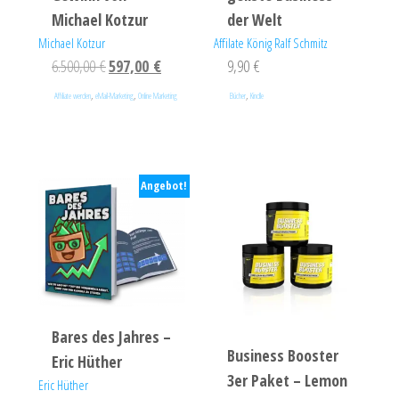
Michael Kotzur
der Welt
Michael Kotzur
Affilate König Ralf Schmitz
6.500,00
€
597,00
€
9,90
€
,
,
,
Affiliate werden
eMail-Marketing
Online Marketing
Bücher
Kindle
Angebot!
Bares des Jahres –
Business Booster
Eric Hüther
3er Paket – Lemon
Eric Hüther