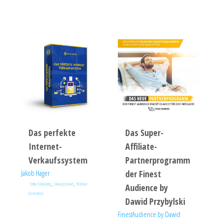
Das perfekte
Das Super-
Internet-
Affiliate-
Verkaufssystem
Partnerprogramm
Jakob Hager
der Finest
,
,
Online Marketing
Unkategorisiert
Webinar
Audience by
(kostenlos)
Dawid Przybylski
FinestAudience by Dawid