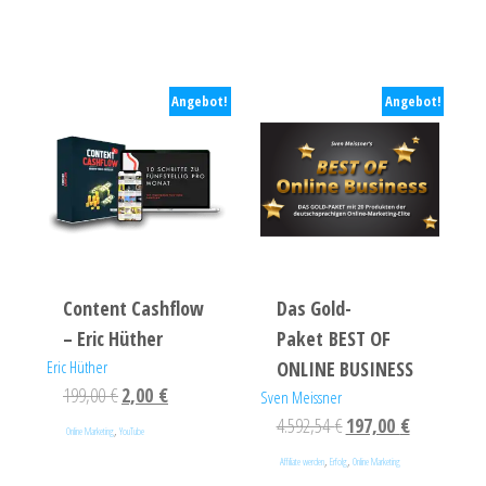
Angebot!
Angebot!
Content Cashflow
Das Gold-
– Eric Hüther
Paket BEST OF
Eric Hüther
ONLINE BUSINESS
199,00
€
2,00
€
Sven Meissner
4.592,54
€
197,00
€
,
Online Marketing
YouTube
,
,
Affiliate werden
Erfolg
Online Marketing