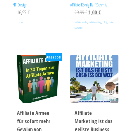
NF-Design
Affilate König Ralf Schmitz
16,95
€
29,99
€
1,00
€
,
,
,
Bücher
Affiliate werden
eMail-Marketing
Erfolg
Online
Marketing
Angebot!
Affiliate Armee
Affiliate
für sofort mehr
Marketing ist das
Gewinn von
geilste Business