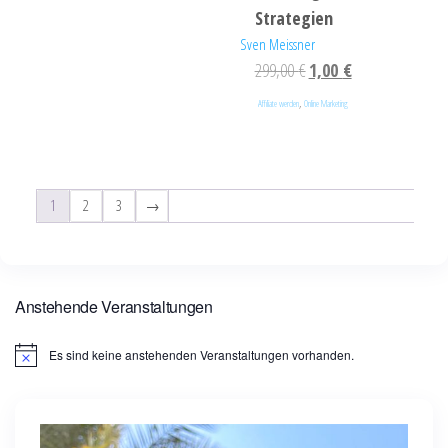
Strategien
Sven Meissner
299,00
€
1,00
€
,
Affiliate werden
Online Marketing
1
2
3
→
Anstehende Veranstaltungen
Es sind keine anstehenden Veranstaltungen vorhanden.
H
i
n
w
e
i