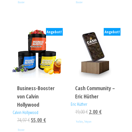
Booster
Booster
Angebot!
Angebot!
Business-Booster
Cash Community –
von Calvin
Eric Hüther
Hollywood
Eric Hüther
19,00
€
2,00
€
Calvin Hollywood
74,97
€
55,00
€
,
YouTube
Telegram
Booster