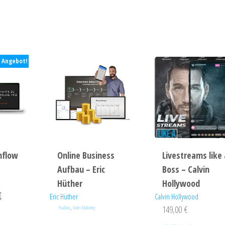
Angebot!
hflow
Online Business
Livestreams like 
Aufbau – Eric
Boss – Calvin
Hüther
Hollywood
€
Eric Hüther
Calvin Hollywood
,
149,00
€
YouTube
Video Marketing