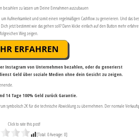
men bezahlen zu lassen um Deine Einnahmen auszubauen
n um Aufmerksamkeit und somit einen regelmäßigen Cashflow zu generieren. Und das be
t Dich jetzt bestimmt wie das gehen soll? Dann klicke einfach auf den Button mehr erfahr
erfolgreichen Weg zeigen.
er Instagram von Unternehmen bezahlen, oder du generierst
ienst Geld über soziale Medien ohne dein Gesicht zu zeigen.
chenende.
und 14 Tage 100% Geld zurück Garantie.
darum symbolisch 2€ für die technische Abwicklung zu übernehmen. Der normale Verkaufs
Click to rate this post!
[Total:
0
Average:
0
]