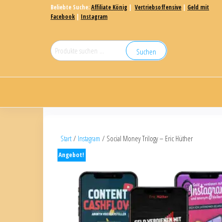
Beliebte Suche:
Affiliate König
|
Vertriebsoffensive
|
Geld mit
Facebook
|
Instagram
Suchen
Start
/
Instagram
/ Social Money Trilogy – Eric Hüther
Angebot!