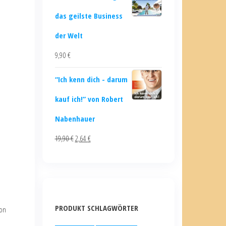
das geilste Business
der Welt
9,90
€
“Ich kenn dich - darum
kauf ich!” von Robert
Nabenhauer
19,90
€
2,64
€
PRODUKT SCHLAGWÖRTER
von