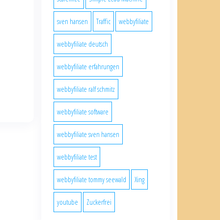
sven hansen
Traffic
webbyfiliate
webbyfiliate deutsch
webbyfiliate erfahrungen
webbyfiliate ralf schmitz
webbyfiliate software
webbyfiliate sven hansen
webbyfiliate test
webbyfiliate tommy seewald
Xing
youtube
Zuckerfrei