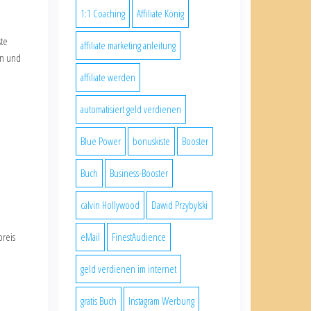
1:1 Coaching
Affiliate König
ste
affiliate marketing anleitung
en und
affiliate werden
automatisiert geld verdienen
Blue Power
bonuskiste
Booster
Buch
Business-Booster
calvin Hollywood
Dawid Przybylski
eMail
FinestAudience
preis
geld verdienen im internet
gratis Buch
Instagram Werbung