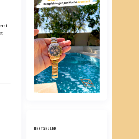
erst
st
.
BESTSELLER