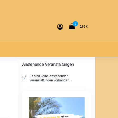
0
0,00 €
Anstehende Veranstaltungen
Es sind keine anstehenden
H
Veranstaltungen vorhanden.
i
n
w
e
i
s