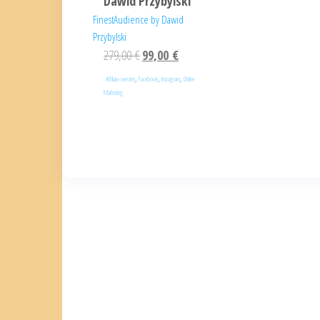
Dawid Przybylski
FinestAudience by Dawid
Przybylski
279,00
€
99,00
€
,
,
,
Affiliate werden
Facebook
Instagram
Online
Marketing