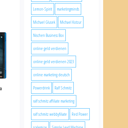
Lemon-Spirit
marketingminds
Michael Glusek
Michael Kotzur
Nischen Business Box
online geld verdienen
online geld verdienen 2023
online marketing deutsch
Powerdrink
Ralf Schmitz
a
ralf schmitz affiliate marketing
ralf schmitz webbyfiliate
Red Power
scalemize
Simple Lead Machine