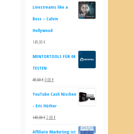
Livestreams like a
Boss – Calvin
Hollywood
149,00
€
MENTORTOOLS FÜR 0€
TESTEN
49,00
€
0,00
€
YouTube Cash Nischen
- Eric Hüther
149,00
€
2,00
€
Affiliate Marketing ist