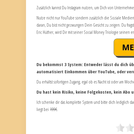
Zusätzlich kannst Du Instagram nutzen, um Dich von Unterneh
Nutze nicht nur YouTube sondern zusätzlich die Soziale Medie
daran, Du bist nicht gezwungen Dein Gesicht zu zeigen. Du frags
Eric Hüther, wird Dir mit seiner Social Money Triologie seinen 
Du bekommst 3 System: Entweder lässt du dich üb
automatisiert Einkommen über YouTube, oder verd
Du erhältst sofortigen Zugang, egal ob es Nacht ist oder am Wo
Du hast kein Risiko, keine Folgekosten, kein Abo 
Ich schenke dir das komplette System und bitte dich lediglich 
liegt bei
199€
.