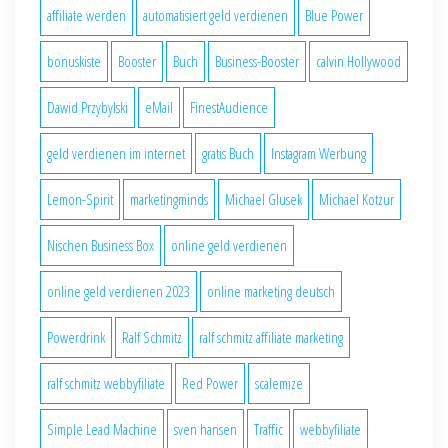
affiliate werden
automatisiert geld verdienen
Blue Power
bonuskiste
Booster
Buch
Business-Booster
calvin Hollywood
Dawid Przybylski
eMail
FinestAudience
geld verdienen im internet
gratis Buch
Instagram Werbung
Lemon-Spirit
marketingminds
Michael Glusek
Michael Kotzur
Nischen Business Box
online geld verdienen
online geld verdienen 2023
online marketing deutsch
Powerdrink
Ralf Schmitz
ralf schmitz affiliate marketing
ralf schmitz webbyfiliate
Red Power
scalemize
Simple Lead Machine
sven hansen
Traffic
webbyfiliate