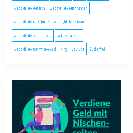
webbyfiliate deutsch
webbyfiliate erfahrungen
webbyfiliate ralf schmitz
webbyfiliate software
webbyfiliate sven hansen
webbyfiliate test
webbyfiliate tommy seewald
Xing
youtube
Zuckerfrei