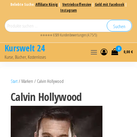
Beliebte Suche:
Affiliate König
|
Vertriebsoffensive
|
Geld mit Facebook
|
Instagram
Suchen
⭐⭐⭐⭐⭐ 6509 Kundenbewertungen (4.75/5)
Kurswelt 24
0
0,00 €
Kurse, Bücher, Kostenloses
Start
/ Marken / Calvin Hollywood
Calvin Hollywood