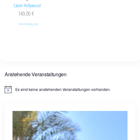
Calvin Hollywood
149,00
€
,
Video Marketing
Kurs
Anstehende Veranstaltungen
Es sind keine anstehenden Veranstaltungen vorhanden.
H
i
n
w
e
i
s