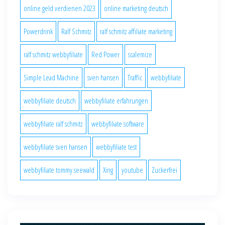
online geld verdienen 2023
online marketing deutsch
Powerdrink
Ralf Schmitz
ralf schmitz affiliate marketing
ralf schmitz webbyfiliate
Red Power
scalemize
Simple Lead Machine
sven hansen
Traffic
webbyfiliate
webbyfiliate deutsch
webbyfiliate erfahrungen
webbyfiliate ralf schmitz
webbyfiliate software
webbyfiliate sven hansen
webbyfiliate test
webbyfiliate tommy seewald
Xing
youtube
Zuckerfrei