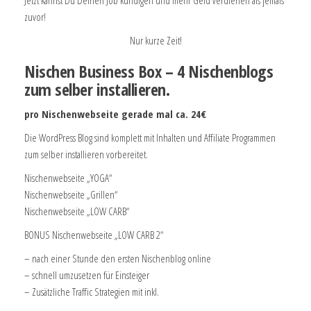
Jetzt kannst Du Deinen Job kündigen und mehr Geld verdienen als jemals
zuvor!
Nur kurze Zeit!
Nischen Business Box – 4 Nischenblogs
zum selber installieren.
pro Nischenwebseite gerade mal ca. 24€
Die WordPress Blog sind komplett mit Inhalten und Affiliate Programmen
zum selber installieren vorbereitet.
Nischenwebseite „YOGA“
Nischenwebseite „Grillen“
Nischenwebseite „LOW CARB“
BONUS Nischenwebseite „LOW CARB 2“
– nach einer Stunde den ersten Nischenblog online
– schnell umzusetzen für Einsteiger
– Zusätzliche Traffic Strategien mit inkl.