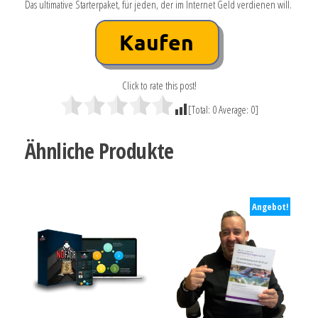
Das ultimative Starterpaket, für jeden, der im Internet Geld verdienen will.
Click to rate this post!
[Total:
0
Average:
0
]
Ähnliche Produkte
Angebot!