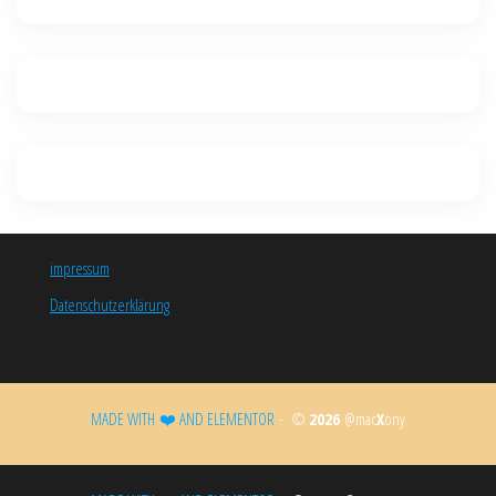
impressum
Datenschutzerklärung
MADE WITH ❤️ AND ELEMENTOR​
- ©
2026
@mac
X
ony