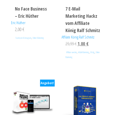
No Face Business
7 E-Mail
– Eric Hüther
Marketing Hackz
Eric Hüther
vom Affiliate
2,00
€
König Ralf Schmitz
Affilate König Ralf Schmitz
,
Facebook & Instagram
Online Marketing
29,99
€
1,00
€
,
,
,
Affiliate werden
eMail-Marketing
Erfolg
Online
Marketing
Angebot!