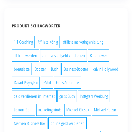
PRODUKT SCHLAGWÖRTER
1:1 Coaching
Affiliate König
affiliate marketing anleitung
affiliate werden
automatisiert geld verdienen
Blue Power
bonuskiste
Booster
Buch
Business-Booster
calvin Hollywood
Dawid Przybylski
eMail
FinestAudience
geld verdienen im internet
gratis Buch
Instagram Werbung
Lemon-Spirit
marketingminds
Michael Glusek
Michael Kotzur
Nischen Business Box
online geld verdienen