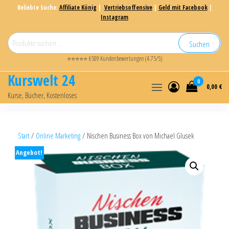
Beliebte Suche:
Affiliate König
|
Vertriebsoffensive
|
Geld mit Facebook
|
Instagram
Suchen
⭐⭐⭐⭐⭐ 6509 Kundenbewertungen (4.75/5)
Kurswelt 24
0
0,00 €
Kurse, Bücher, Kostenloses
Start
/
Online Marketing
/ Nischen Business Box von Michael Glusek
Angebot!