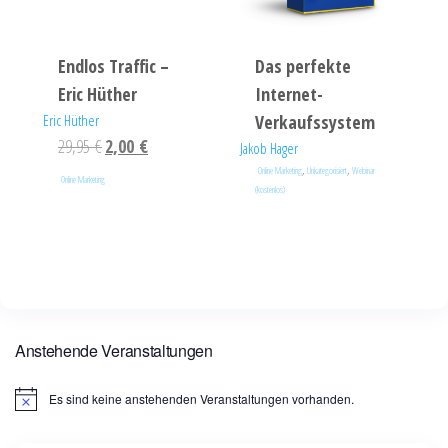
Endlos Traffic –
Das perfekte
Eric Hüther
Internet-
Eric Hüther
Verkaufssystem
29,95
€
2,00
€
Jakob Hager
,
,
Online Marketing
Unkategorisiert
Webinar
Online Marketing
(kostenlos)
Anstehende Veranstaltungen
Es sind keine anstehenden Veranstaltungen vorhanden.
H
i
n