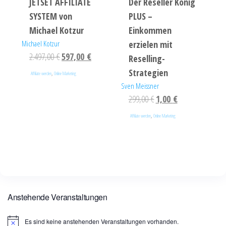
JETSET AFFILIATE
Der Reseller König
SYSTEM von
PLUS –
Michael Kotzur
Einkommen
Michael Kotzur
erzielen mit
2.497,00
€
597,00
€
Reselling-
Strategien
,
Affiliate werden
Online Marketing
Sven Meissner
299,00
€
1,00
€
,
Affiliate werden
Online Marketing
Anstehende Veranstaltungen
Es sind keine anstehenden Veranstaltungen vorhanden.
H