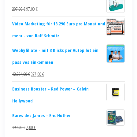
297,00
€
97,00
€
Video Marketing für 13.290 Euro pro Monat und
mehr - von Ralf Schmitz
Webbyfiliate - mit 3 Klicks per Autopilot ein
passives Einkommen
12.284,00
€
397,00
€
Business Booster – Red Power – Calvin
Hollywood
Bares des Jahres - Eric Hüther
199,00
€
2,00
€