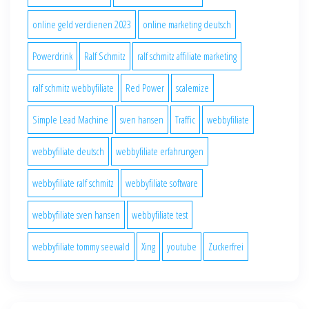
online geld verdienen 2023
online marketing deutsch
Powerdrink
Ralf Schmitz
ralf schmitz affiliate marketing
ralf schmitz webbyfiliate
Red Power
scalemize
Simple Lead Machine
sven hansen
Traffic
webbyfiliate
webbyfiliate deutsch
webbyfiliate erfahrungen
webbyfiliate ralf schmitz
webbyfiliate software
webbyfiliate sven hansen
webbyfiliate test
webbyfiliate tommy seewald
Xing
youtube
Zuckerfrei