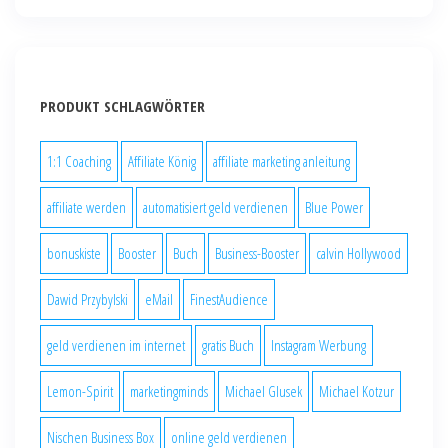
PRODUKT SCHLAGWÖRTER
1:1 Coaching
Affiliate König
affiliate marketing anleitung
affiliate werden
automatisiert geld verdienen
Blue Power
bonuskiste
Booster
Buch
Business-Booster
calvin Hollywood
Dawid Przybylski
eMail
FinestAudience
geld verdienen im internet
gratis Buch
Instagram Werbung
Lemon-Spirit
marketingminds
Michael Glusek
Michael Kotzur
Nischen Business Box
online geld verdienen