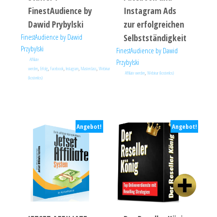
FinestAudience by
Instagram Ads
Dawid Prybylski
zur erfolgreichen
FinestAudience by Dawid
Selbstständigkeit
Przybylski
FinestAudience by Dawid
Affiliate
Przybylski
,
,
,
,
,
werden
Erfolg
Facebook
Instagram
Masterclass
Webinar
,
Affiliate werden
Webinar (kostenlos)
(kostenlos)
Angebot!
Angebot!