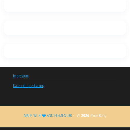
impressum
Datenschutzerklärung
MADE WITH ❤️ AND ELEMENTOR​
- ©
2026
@mac
X
ony