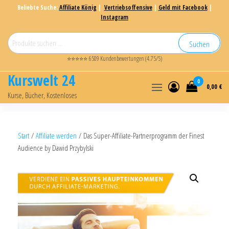
Beliebte Suche:
Affiliate König
|
Vertriebsoffensive
|
Geld mit Facebook
|
Instagram
Suchen
⭐⭐⭐⭐⭐ 6509 Kundenbewertungen (4.75/5)
Kurswelt 24
0
0,00 €
Kurse, Bücher, Kostenloses
Start
/
Affiliate werden
/ Das Super-Affiliate-Partnerprogramm der Finest
Audience by Dawid Przybylski