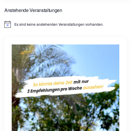
Anstehende Veranstaltungen
Es sind keine anstehenden Veranstaltungen vorhanden.
H
i
n
w
e
i
s