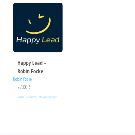
Happy Lead –
Robin Focke
Robin Focke
27,00
€
,
,
Affiliate - Softwaretool
eMail Marketing
Leads