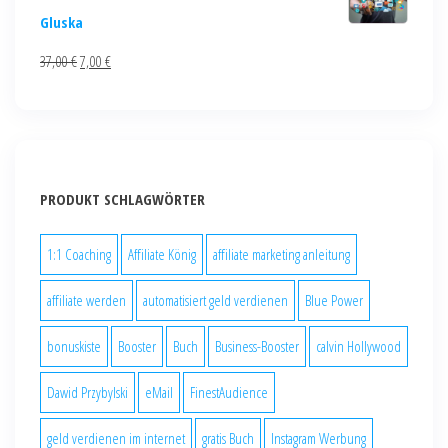
Gluska
37,00
€
7,00
€
PRODUKT SCHLAGWÖRTER
1:1 Coaching
Affiliate König
affiliate marketing anleitung
affiliate werden
automatisiert geld verdienen
Blue Power
bonuskiste
Booster
Buch
Business-Booster
calvin Hollywood
Dawid Przybylski
eMail
FinestAudience
geld verdienen im internet
gratis Buch
Instagram Werbung