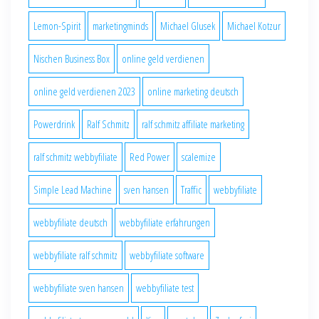
Lemon-Spirit
marketingminds
Michael Glusek
Michael Kotzur
Nischen Business Box
online geld verdienen
online geld verdienen 2023
online marketing deutsch
Powerdrink
Ralf Schmitz
ralf schmitz affiliate marketing
ralf schmitz webbyfiliate
Red Power
scalemize
Simple Lead Machine
sven hansen
Traffic
webbyfiliate
webbyfiliate deutsch
webbyfiliate erfahrungen
webbyfiliate ralf schmitz
webbyfiliate software
webbyfiliate sven hansen
webbyfiliate test