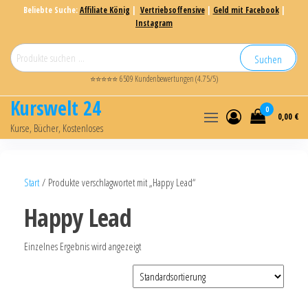
Beliebte Suche:
Affiliate König
|
Vertriebsoffensive
|
Geld mit Facebook
|
Instagram
Suchen
⭐⭐⭐⭐⭐ 6509 Kundenbewertungen (4.75/5)
Kurswelt 24
0
0,00 €
Kurse, Bücher, Kostenloses
Start
/ Produkte verschlagwortet mit „Happy Lead“
Happy Lead
Einzelnes Ergebnis wird angezeigt