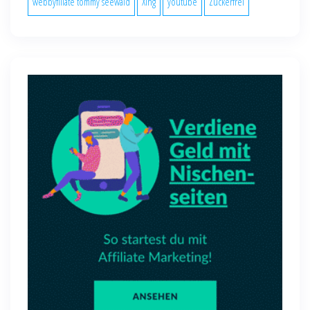
webbyfiliate tommy seewald
Xing
youtube
Zuckerfrei