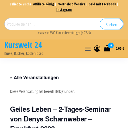
Beliebte Suche:
Affiliate König
|
Vertriebsoffensive
|
Geld mit Facebook
|
Instagram
Suchen
⭐⭐⭐⭐⭐ 6509 Kundenbewertungen (4.75/5)
Kurswelt 24
0
0,00 €
Kurse, Bücher, Kostenloses
« Alle Veranstaltungen
Diese Veranstaltung hat bereits stattgefunden.
Geiles Leben – 2-Tages-Seminar
von Denys Scharnweber –