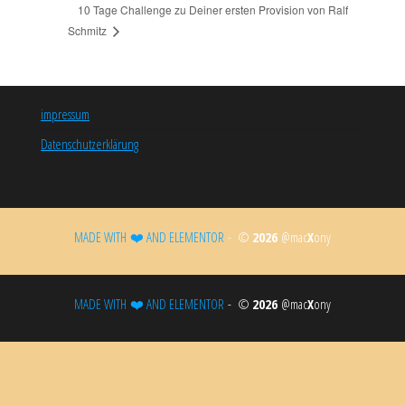
10 Tage Challenge zu Deiner ersten Provision von Ralf
Schmitz
impressum
Datenschutzerklärung
MADE WITH ❤️ AND ELEMENTOR​
- ©
2026
@mac
X
ony
MADE WITH ❤️ AND ELEMENTOR​
- ©
2026
@mac
X
ony