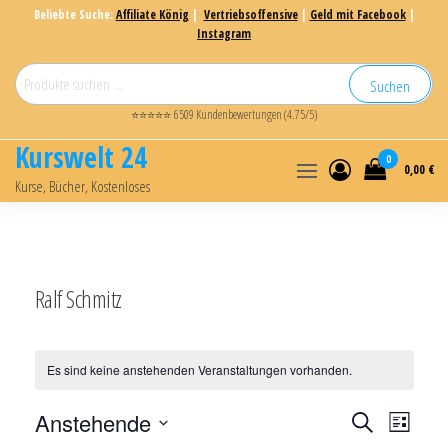
Beliebte Suche:
Affiliate König
|
Vertriebsoffensive
|
Geld mit Facebook
|
Instagram
Suchen
⭐⭐⭐⭐⭐ 6509 Kundenbewertungen (4.75/5)
Kurswelt 24
0
0,00 €
Kurse, Bücher, Kostenloses
Ralf Schmitz
Es sind keine anstehenden Veranstaltungen vorhanden.
V
V
Anstehende
S
L
e
u