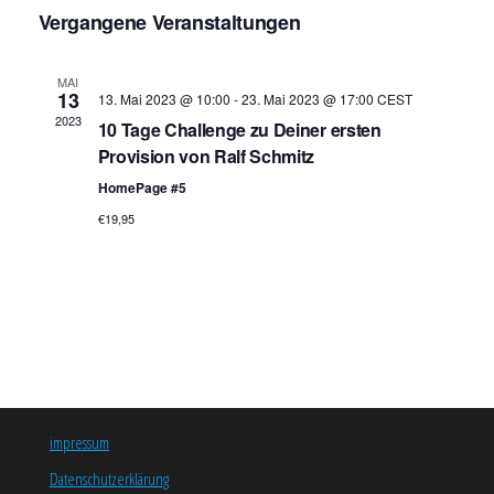
e
D
i
Vergangene Veranstaltungen
c
r
a
s
r
h
a
t
t
e
a
n
e
u
MAI
13
13. Mai 2023 @ 10:00
-
23. Mai 2023 @ 17:00
CEST
s
n
m
2023
10 Tage Challenge zu Deiner ersten
t
w
s
Provision von Ralf Schmitz
ä
a
t
h
HomePage #5
l
l
a
t
€19,95
e
u
l
n
n
t
.
g
u
A
n
n
s
g
i
e
impressum
c
n
h
Datenschutzerklärung